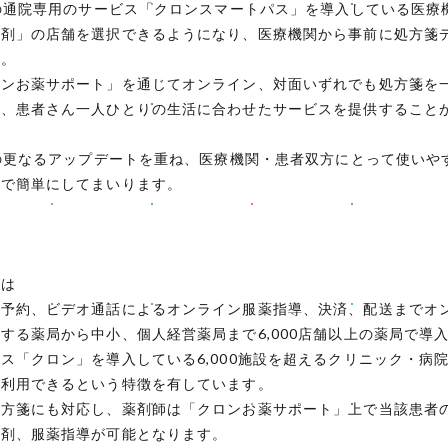
Nの通院専用のサービス「クロンスマートパス」を導入している医療
調剤」の店舗を選択できるようになり、医療機関から事前に処方箋
す。
ロンお薬サポート」を通じてオンライン、対面いずれでも処方箋を
で、患者さん一人ひとりの生活に合わせたサービスを提供すること
スの更なるアップデートを重ね、医療機関・患者双方にとって使いや
近で簡単にしてまいります。
とは
、予約、ビデオ通話によるオンライン服薬指導、決済、配送までオ
する薬局から中小、個人経営薬局まで6,000店舗以上の薬局で導入
ス「クロン」を導入している6,000施設を超えるクリニック・病
に利用できるという特徴を有しています。
処方箋にも対応し、薬剤師は「クロンお薬サポート」上で当該患者
調剤、服薬指導が可能となります。