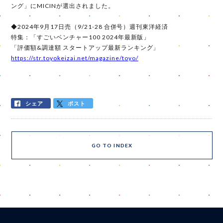
ング」にMICINが選出されました。
◆2024年9月17日売（9/21-28 合併号）週刊東洋経済
特集：「すごいベンチャー100 2024年最新版」
「評価額&調達額 スタートアップ最新ランキング」
https://str.toyokeizai.net/magazine/toyo/
シェア
ポスト
GO TO INDEX